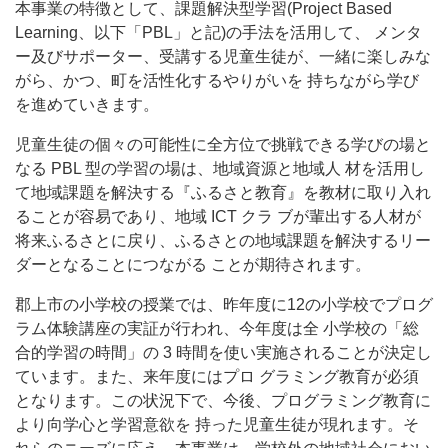
本事業の特徴として、課題解決型学習(Project Based
Learning、以下「PBL」と記)の手法を活用して、 メンタ
ー及びサポーター、受講する児童生徒が、一緒に楽しみな
がら、かつ、町を活性化するやりがいを 持ちながら学び
を進めていきます。
児童生徒の個々の可能性に全方位で挑戦できる学びの場と
なる PBL 型の学習の場は、地域資源と地域人 材を活用し
て地域課題を解決する『ふるさと教育』を教材に取り入れ
ることが容易であり、地域 ICT クラ ブが輩出する人材が
将来ふるさとに戻り、ふるさとの地域課題を解決するリー
ダーとなることにつながる ことが期待されます。
郡上市の小学校の授業では、昨年度に12の小学校でプログ
ラム体験講座の実証が行われ、今年度は全 小学校の「総
合的学習の時間」の 3 時間を使い実施されることが決定し
ています。また、来年度にはプロ グラミング教育が必須
となります。この状況下で、今後、プログラミング教育に
より向学心と学習意欲を 持った児童生徒が現れます。そ