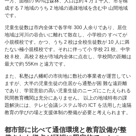
一方、面積の 90%は森林、人口は約 4 万 1 千人、市を構
成する 7 地域のうち 2 地域の過疎地域を含む中 山間地域
です。
児童生徒数は市内全体で各学年 300 人余りであり、居住
地域は河川の谷合いに離れて散在し、小学校の すべてが
小規模校です。かつ、うち 2 校は全校生徒数が 10 人に満
たない極小規模校です。それに伴って小 学校 21 校、中学
校 8 校、高校 2 校が市域内全体に点在し、学校間の距離は
最大で約 55Km と遠方です。
また、私塾は八幡町の市街地に数社の事業者が運営してい
ますが、大半の児童生徒の住居から通塾が困 難な遠距離
であり、学習意欲の高い児童生徒のニーズにこたえられる
民間教育機関は充分にありません。 以上の地域特有の課
題解決には、テレビ会議システム等の ICT を活用した遠隔
教育の学びの場と支援体制の整備が必要と考えられます。
都市部に比べて通信環境と教育設備が整