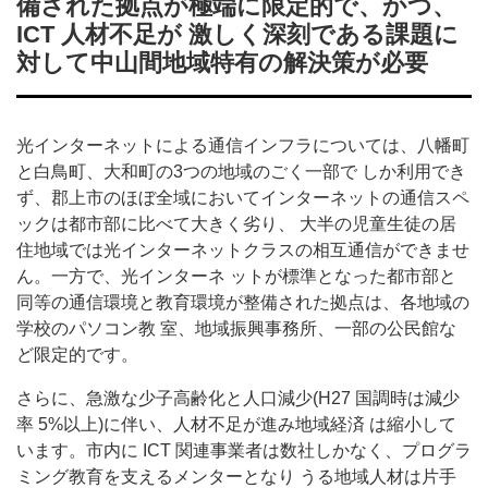
備された拠点が極端に限定的で、かつ、
ICT 人材不足が 激しく深刻である課題に
対して中山間地域特有の解決策が必要
光インターネットによる通信インフラについては、八幡町
と白鳥町、大和町の3つの地域のごく一部で しか利用でき
ず、郡上市のほぼ全域においてインターネットの通信スペ
ックは都市部に比べて大きく劣り、 大半の児童生徒の居
住地域では光インターネットクラスの相互通信ができませ
ん。一方で、光インターネ ットが標準となった都市部と
同等の通信環境と教育環境が整備された拠点は、各地域の
学校のパソコン教 室、地域振興事務所、一部の公民館な
ど限定的です。
さらに、急激な少子高齢化と人口減少(H27 国調時は減少
率 5%以上)に伴い、人材不足が進み地域経済 は縮小して
います。市内に ICT 関連事業者は数社しかなく、プログラ
ミング教育を支えるメンターとなり うる地域人材は片手