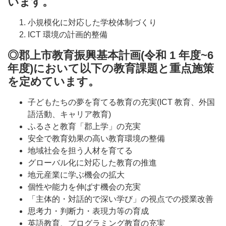
います。
小規模化に対応した学校体制づくり
ICT 環境の計画的整備
◎郡上市教育振興基本計画(令和 1 年度~6
年度)において以下の教育課題と重点施策
を定めています。
子どもたちの夢を育てる教育の充実(ICT 教育、外国
語活動、キャリア教育)
ふるさと教育「郡上学」の充実
安全で教育効果の高い教育環境の整備
地域社会を担う人材を育てる
グローバル化に対応した教育の推進
地元産業に学ぶ機会の拡大
個性や能力を伸ばす機会の充実
「主体的・対話的で深い学び」の視点での授業改善
思考力・判断力・表現力等の育成
英語教育、プログラミング教育の充実