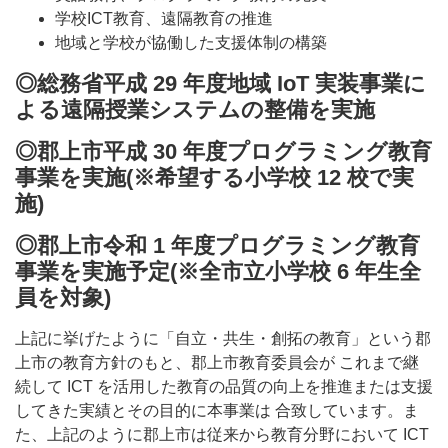
学校ICT教育、遠隔教育の推進
地域と学校が協働した支援体制の構築
◎総務省平成 29 年度地域 IoT 実装事業に
よる遠隔授業システムの整備を実施
◎郡上市平成 30 年度プログラミング教育
事業を実施(※希望する小学校 12 校で実
施)
◎郡上市令和 1 年度プログラミング教育
事業を実施予定(※全市立小学校 6 年生全
員を対象)
上記に挙げたように「自立・共生・創拓の教育」という郡
上市の教育方針のもと、郡上市教育委員会が これまで継
続して ICT を活用した教育の品質の向上を推進または支援
してきた実績とその目的に本事業は 合致しています。ま
た、上記のように郡上市は従来から教育分野において ICT