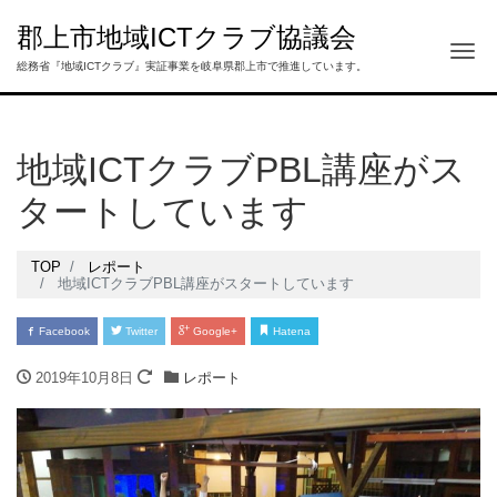
郡上市地域ICTクラブ協議会
Tog
総務省『地域ICTクラブ』実証事業を岐阜県郡上市で推進しています。
地域ICTクラブPBL講座がス
タートしています
TOP
レポート
地域ICTクラブPBL講座がスタートしています
Facebook
Twitter
Google+
Hatena
2019年10月8日
レポート