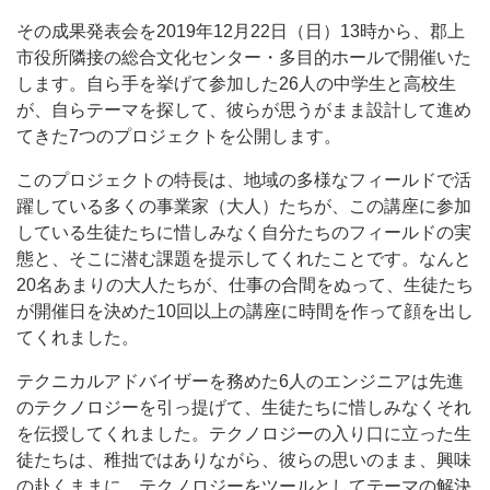
その成果発表会を2019年12月22日（日）13時から、郡上
市役所隣接の総合文化センター・多目的ホールで開催いた
します。自ら手を挙げて参加した26人の中学生と高校生
が、自らテーマを探して、彼らが思うがまま設計して進め
てきた7つのプロジェクトを公開します。
このプロジェクトの特長は、地域の多様なフィールドで活
躍している多くの事業家（大人）たちが、この講座に参加
している生徒たちに惜しみなく自分たちのフィールドの実
態と、そこに潜む課題を提示してくれたことです。なんと
20名あまりの大人たちが、仕事の合間をぬって、生徒たち
が開催日を決めた10回以上の講座に時間を作って顔を出し
てくれました。
テクニカルアドバイザーを務めた6人のエンジニアは先進
のテクノロジーを引っ提げて、生徒たちに惜しみなくそれ
を伝授してくれました。テクノロジーの入り口に立った生
徒たちは、稚拙ではありながら、彼らの思いのまま、興味
の赴くままに、テクノロジーをツールとしてテーマの解決